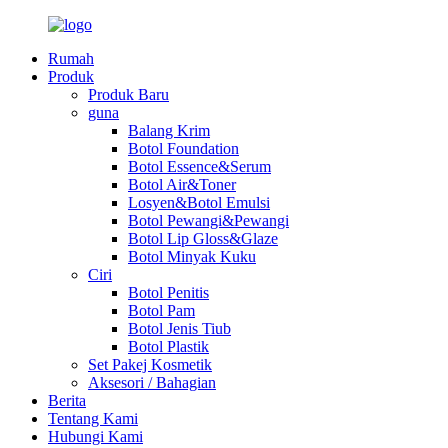
Rumah
Produk
Produk Baru
guna
Balang Krim
Botol Foundation
Botol Essence&Serum
Botol Air&Toner
Losyen&Botol Emulsi
Botol Pewangi&Pewangi
Botol Lip Gloss&Glaze
Botol Minyak Kuku
Ciri
Botol Penitis
Botol Pam
Botol Jenis Tiub
Botol Plastik
Set Pakej Kosmetik
Aksesori / Bahagian
Berita
Tentang Kami
Hubungi Kami