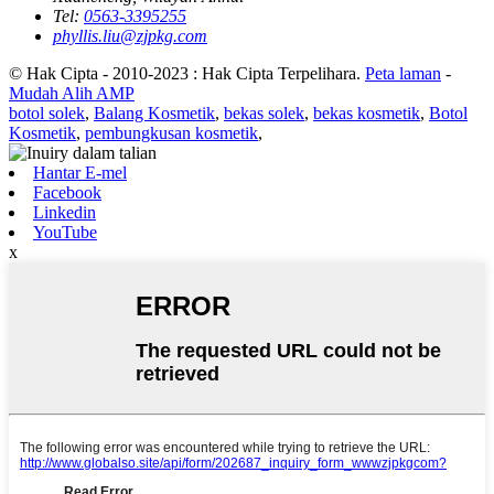
Tel:
0563-3395255
phyllis.liu@zjpkg.com
© Hak Cipta - 2010-2023 : Hak Cipta Terpelihara.
Peta laman
-
Mudah Alih AMP
botol solek
,
Balang Kosmetik
,
bekas solek
,
bekas kosmetik
,
Botol
Kosmetik
,
pembungkusan kosmetik
,
Hantar E-mel
Facebook
Linkedin
YouTube
x