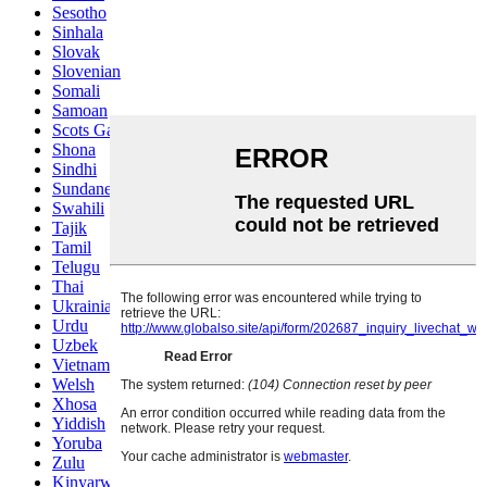
Sesotho
Sinhala
Slovak
Slovenian
Somali
Samoan
Scots Gaelic
Shona
Sindhi
Sundanese
Swahili
Tajik
Tamil
Telugu
Thai
Ukrainian
Urdu
Uzbek
Vietnamese
Welsh
Xhosa
Yiddish
Yoruba
Zulu
Kinyarwanda